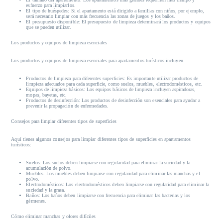
esfuerzo para limpiarlos.
El tipo de huéspedes:
Si el apartamento está dirigido a familias con niños, por ejemplo,
será necesario limpiar con más frecuencia las zonas de juegos y los baños.
El presupuesto disponible:
El presupuesto de limpieza determinará los productos y equipos
que se pueden utilizar.
Los productos y equipos de limpieza esenciales
Los productos y equipos de limpieza esenciales para apartamentos turísticos incluyen:
Productos de limpieza para diferentes superficies:
Es importante utilizar productos de
limpieza adecuados para cada superficie, como suelos, muebles, electrodomésticos, etc.
Equipos de limpieza básicos:
Los equipos básicos de limpieza incluyen aspiradoras,
mopas, bayetas, etc.
Productos de desinfección:
Los productos de desinfección son esenciales para ayudar a
prevenir la propagación de enfermedades.
Consejos para limpiar diferentes tipos de superficies
Aquí tienes algunos consejos para limpiar diferentes tipos de superficies en apartamentos
turísticos:
Suelos:
Los suelos deben limpiarse con regularidad para eliminar la suciedad y la
acumulación de polvo.
Muebles:
Los muebles deben limpiarse con regularidad para eliminar las manchas y el
polvo.
Electrodomésticos:
Los electrodomésticos deben limpiarse con regularidad para eliminar la
suciedad y la grasa.
Baños:
Los baños deben limpiarse con frecuencia para eliminar las bacterias y los
gérmenes.
Cómo eliminar manchas y olores difíciles