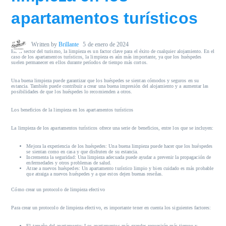
apartamentos turísticos
Written by
Brillante
5 de enero de 2024
En el sector del turismo, la limpieza es un factor clave para el éxito de cualquier alojamiento. En el
caso de los apartamentos turísticos, la limpieza es aún más importante, ya que los huéspedes
suelen permanecer en ellos durante períodos de tiempo más cortos.
Una buena limpieza puede garantizar que los huéspedes se sientan cómodos y seguros en su
estancia. También puede contribuir a crear una buena impresión del alojamiento y a aumentar las
posibilidades de que los huéspedes lo recomienden a otros.
Los beneficios de la limpieza en los apartamentos turísticos
La limpieza de los apartamentos turísticos ofrece una serie de beneficios, entre los que se incluyen:
Mejora la experiencia de los huéspedes:
Una buena limpieza puede hacer que los huéspedes
se sientan como en casa y que disfruten de su estancia.
Incrementa la seguridad:
Una limpieza adecuada puede ayudar a prevenir la propagación de
enfermedades y otros problemas de salud.
Atrae a nuevos huéspedes:
Un apartamento turístico limpio y bien cuidado es más probable
que atraiga a nuevos huéspedes y a que estos dejen buenas reseñas.
Cómo crear un protocolo de limpieza efectivo
Para crear un protocolo de limpieza efectivo, es importante tener en cuenta los siguientes factores:
El tamaño del apartamento:
Los apartamentos más grandes requerirán más tiempo y