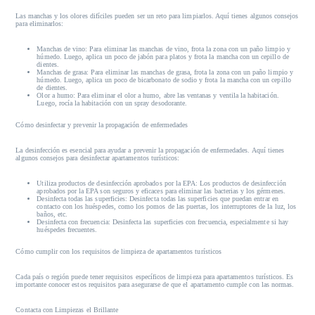
Las manchas y los olores difíciles pueden ser un reto para limpiarlos. Aquí tienes algunos consejos
para eliminarlos:
Manchas de vino:
Para eliminar las manchas de vino, frota la zona con un paño limpio y
húmedo. Luego, aplica un poco de jabón para platos y frota la mancha con un cepillo de
dientes.
Manchas de grasa:
Para eliminar las manchas de grasa, frota la zona con un paño limpio y
húmedo. Luego, aplica un poco de bicarbonato de sodio y frota la mancha con un cepillo
de dientes.
Olor a humo:
Para eliminar el olor a humo, abre las ventanas y ventila la habitación.
Luego, rocía la habitación con un spray desodorante.
Cómo desinfectar y prevenir la propagación de enfermedades
La desinfección es esencial para ayudar a prevenir la propagación de enfermedades. Aquí tienes
algunos consejos para desinfectar apartamentos turísticos:
Utiliza productos de desinfección aprobados por la EPA:
Los productos de desinfección
aprobados por la EPA son seguros y eficaces para eliminar las bacterias y los gérmenes.
Desinfecta todas las superficies:
Desinfecta todas las superficies que puedan entrar en
contacto con los huéspedes, como los pomos de las puertas, los interruptores de la luz, los
baños, etc.
Desinfecta con frecuencia:
Desinfecta las superficies con frecuencia, especialmente si hay
huéspedes frecuentes.
Cómo cumplir con los requisitos de limpieza de apartamentos turísticos
Cada país o región puede tener requisitos específicos de limpieza para apartamentos turísticos. Es
importante conocer estos requisitos para asegurarse de que el apartamento cumple con las normas.
Contacta con Limpiezas el Brillante