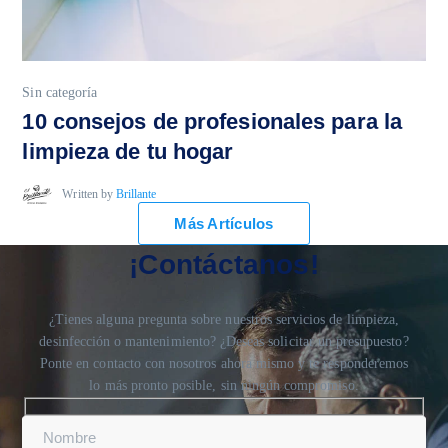
Sin categoría
10 consejos de profesionales para la
limpieza de tu hogar
Written by
Brillante
Más Artículos
¡Contáctanos!
¿Tienes alguna pregunta sobre nuestros servicios de limpieza,
desinfección o mantenimiento? ¿Deseas solicitar un presupuesto?
Ponte en contacto con nosotros ahora mismo y te responderemos
lo más pronto posible, sin ningún compromiso.