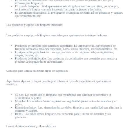
esfuerzo para limpiarlos.
El tipo de huéspedes:
Si el apartamento está dirigido a familias con niños, por ejemplo,
será necesario limpiar con más frecuencia las zonas de juegos y los baños.
El presupuesto disponible:
El presupuesto de limpieza determinará los productos y equipos
que se pueden utilizar.
Los productos y equipos de limpieza esenciales
Los productos y equipos de limpieza esenciales para apartamentos turísticos incluyen:
Productos de limpieza para diferentes superficies:
Es importante utilizar productos de
limpieza adecuados para cada superficie, como suelos, muebles, electrodomésticos, etc.
Equipos de limpieza básicos:
Los equipos básicos de limpieza incluyen aspiradoras,
mopas, bayetas, etc.
Productos de desinfección:
Los productos de desinfección son esenciales para ayudar a
prevenir la propagación de enfermedades.
Consejos para limpiar diferentes tipos de superficies
Aquí tienes algunos consejos para limpiar diferentes tipos de superficies en apartamentos
turísticos:
Suelos:
Los suelos deben limpiarse con regularidad para eliminar la suciedad y la
acumulación de polvo.
Muebles:
Los muebles deben limpiarse con regularidad para eliminar las manchas y el
polvo.
Electrodomésticos:
Los electrodomésticos deben limpiarse con regularidad para eliminar la
suciedad y la grasa.
Baños:
Los baños deben limpiarse con frecuencia para eliminar las bacterias y los
gérmenes.
Cómo eliminar manchas y olores difíciles