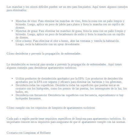
Las manchas y los olores difíciles pueden ser un reto para limpiarlos. Aquí tienes algunos consejos
para eliminarlos:
Manchas de vino:
Para eliminar las manchas de vino, frota la zona con un paño limpio y
húmedo. Luego, aplica un poco de jabón para platos y frota la mancha con un cepillo de
dientes.
Manchas de grasa:
Para eliminar las manchas de grasa, frota la zona con un paño limpio y
húmedo. Luego, aplica un poco de bicarbonato de sodio y frota la mancha con un cepillo
de dientes.
Olor a humo:
Para eliminar el olor a humo, abre las ventanas y ventila la habitación.
Luego, rocía la habitación con un spray desodorante.
Cómo desinfectar y prevenir la propagación de enfermedades
La desinfección es esencial para ayudar a prevenir la propagación de enfermedades. Aquí tienes
algunos consejos para desinfectar apartamentos turísticos:
Utiliza productos de desinfección aprobados por la EPA:
Los productos de desinfección
aprobados por la EPA son seguros y eficaces para eliminar las bacterias y los gérmenes.
Desinfecta todas las superficies:
Desinfecta todas las superficies que puedan entrar en
contacto con los huéspedes, como los pomos de las puertas, los interruptores de la luz, los
baños, etc.
Desinfecta con frecuencia:
Desinfecta las superficies con frecuencia, especialmente si hay
huéspedes frecuentes.
Cómo cumplir con los requisitos de limpieza de apartamentos turísticos
Cada país o región puede tener requisitos específicos de limpieza para apartamentos turísticos. Es
importante conocer estos requisitos para asegurarse de que el apartamento cumple con las normas.
Contacta con Limpiezas el Brillante