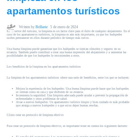
apartamentos turísticos
Written by
Brillante
5 de enero de 2024
En el sector del turismo, la limpieza es un factor clave para el éxito de cualquier alojamiento. En el
caso de los apartamentos turísticos, la limpieza es aún más importante, ya que los huéspedes
suelen permanecer en ellos durante períodos de tiempo más cortos.
Una buena limpieza puede garantizar que los huéspedes se sientan cómodos y seguros en su
estancia. También puede contribuir a crear una buena impresión del alojamiento y a aumentar las
posibilidades de que los huéspedes lo recomienden a otros.
Los beneficios de la limpieza en los apartamentos turísticos
La limpieza de los apartamentos turísticos ofrece una serie de beneficios, entre los que se incluyen:
Mejora la experiencia de los huéspedes:
Una buena limpieza puede hacer que los huéspedes
se sientan como en casa y que disfruten de su estancia.
Incrementa la seguridad:
Una limpieza adecuada puede ayudar a prevenir la propagación de
enfermedades y otros problemas de salud.
Atrae a nuevos huéspedes:
Un apartamento turístico limpio y bien cuidado es más probable
que atraiga a nuevos huéspedes y a que estos dejen buenas reseñas.
Cómo crear un protocolo de limpieza efectivo
Para crear un protocolo de limpieza efectivo, es importante tener en cuenta los siguientes factores:
El tamaño del apartamento:
Los apartamentos más grandes requerirán más tiempo y