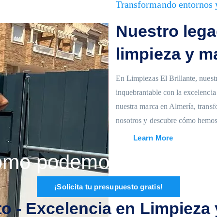
Transformando entornos 
Nuestro lega
limpieza y m
En Limpiezas El Brillante, nues
inquebrantable con la excelenci
nuestra marca en Almería, trans
nosotros y descubre cómo hemos s
Learn More
mo podemos hacer brilla
¡Solicita tu presupuesto gratis!
ito - Excelencia en Limpieza